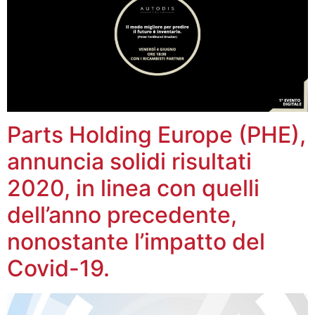
Parts Holding Europe (PHE),
annuncia solidi risultati
2020, in linea con quelli
dell’anno precedente,
nonostante l’impatto del
Covid-19.