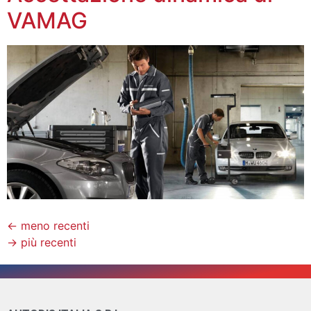
VAMAG
←
meno recenti
→
più recenti