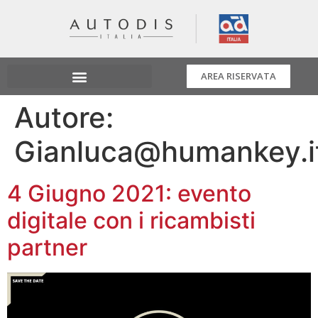
AREA RISERVATA
Autore:
Gianluca@humankey.i
4 Giugno 2021: evento
digitale con i ricambisti
partner