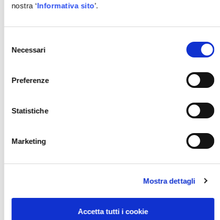
Futurmotive – Digital Expo
nostra ‘
Informativa sito
’.
and Conference
Selezione
Necessari
del
consenso
Preferenze
Statistiche
Marketing
Il gruppo Autodis Italia
Mostra dettagli
acquisisce 2GPadauto S.r.l.
Accetta tutti i cookie