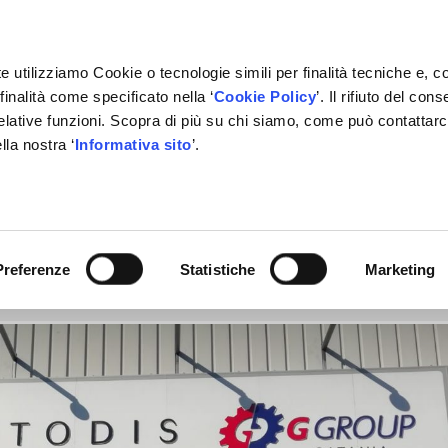
e utilizziamo Cookie o tecnologie simili per finalità tecniche e, c
inalità come specificato nella ‘
Cookie Policy
’. Il rifiuto del co
relative funzioni. Scopra di più su chi siamo, come può contattar
IVATE LABEL
FORNITORI
PARTNER
BACHECA
CON
lla nostra ‘
Informativa sito
’.
ndo intuizione e relazione creano
Preferenze
Statistiche
Marketing