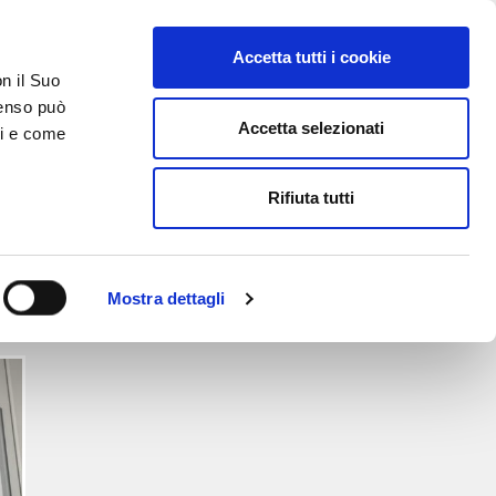
Accetta tutti i cookie
on il Suo
nsenso può
Accetta selezionati
ci e come
TATTI
AREA RISERVATA
Rifiuta tutti
 sviluppo!
Mostra dettagli