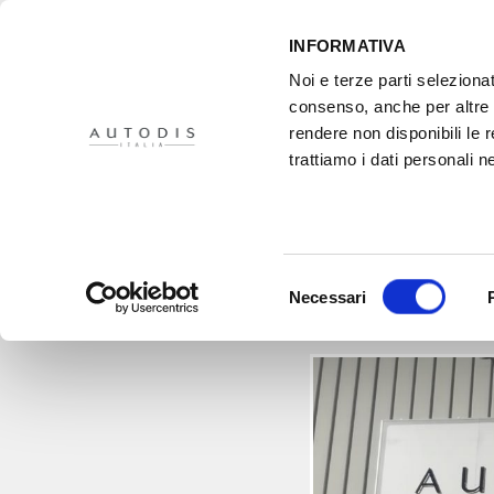
INFORMATIVA
Noi e terze parti selezionat
consenso, anche per altre f
rendere non disponibili le 
HOME
IL PROGETTO
DISTRIBUTORI
XMASTER
PR
trattiamo i dati personali ne
Autodis Sicilia: qua
Selezione
Necessari
del
consenso