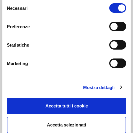
Selezione
Necessari
del
AD.LAS 2023 by ADI – The Autodis Italia Group –
consenso
Autodistibution Italia S.p.A.
Preferenze
Statistiche
Marketing
Mostra dettagli
Accetta tutti i cookie
Green Deal: Il parlamento Europeo Approva in Via
Definitiva
Accetta selezionati