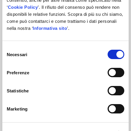
consenso, anche per altre finalità come specificato nella
‘
Cookie Policy
’. Il rifiuto del consenso può rendere non
disponibili le relative funzioni. Scopra di più su chi siamo,
come può contattarci e come trattiamo i dati personali
nella nostra ‘
Informativa sito
’.
Selezione
Necessari
del
consenso
AD.LAS 2023 by ADI – The Autodis Italia Group –
Preferenze
Autodistibution Italia S.p.A.
Statistiche
Marketing