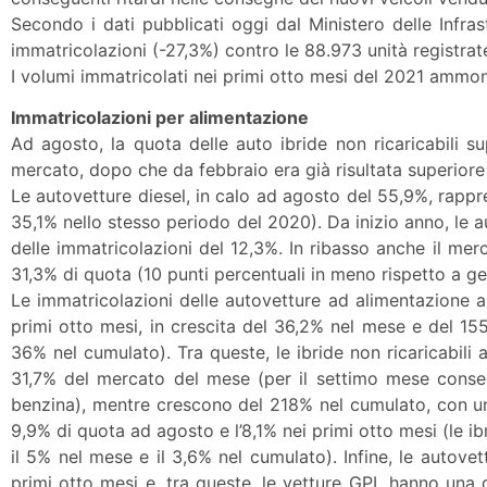
Secondo i dati pubblicati oggi dal Ministero delle Infrast
immatricolazioni (-27,3%) contro le 88.973 unità registr
I volumi immatricolati nei primi otto mesi del 2021 ammont
Immatricolazioni per alimentazione
Ad agosto, la quota delle auto ibride non ricaricabili su
mercato, dopo che da febbraio era già risultata superiore 
Le autovetture diesel, in calo ad agosto del 55,9%, rappr
35,1% nello stesso periodo del 2020). Da inizio anno, le 
delle immatricolazioni del 12,3%. In ribasso anche il mer
31,3% di quota (10 punti percentuali in meno rispetto a 
Le immatricolazioni delle autovetture ad alimentazione a
primi otto mesi, in crescita del 36,2% nel mese e del 15
36% nel cumulato). Tra queste, le ibride non ricaricabil
31,7% del mercato del mese (per il settimo mese consecu
benzina), mentre crescono del 218% nel cumulato, con una 
9,9% di quota ad agosto e l’8,1% nei primi otto mesi (le ibr
il 5% nel mese e il 3,6% nel cumulato). Infine, le autov
primi otto mesi e, tra queste, le vetture GPL hanno una