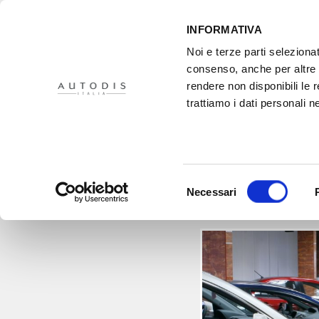
INFORMATIVA
Noi e terze parti selezionat
consenso, anche per altre f
rendere non disponibili le 
HOME
IL PROGETTO
DISTRIBUTORI
XMASTER
PR
trattiamo i dati personali ne
Mercato auto a
Selezione
Necessari
del
consenso