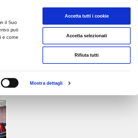
Accetta tutti i cookie
on il Suo
nsenso può
Accetta selezionati
ci e come
TATTI
AREA RISERVATA
Rifiuta tutti
tture
Mostra dettagli