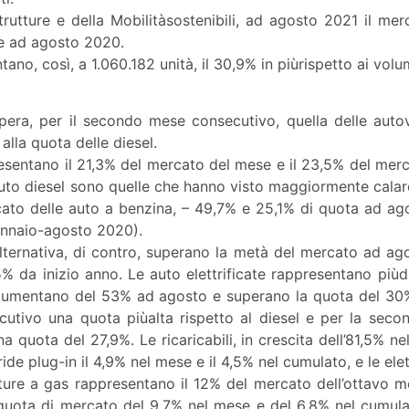
rutture e della Mobilitàsostenibili, ad agosto 2021 il mer
ate ad agosto 2020.
ano, così, a 1.060.182 unità, il 30,9% in piùrispetto ai v
pera, per il secondo mese consecutivo, quella delle autove
alla quota delle diesel.
esentano il 21,3% del mercato del mese e il 23,5% del merca
auto diesel sono quelle che hanno visto maggiormente calar
cato delle auto a benzina, – 49,7% e 25,1% di quota ad ago
gennaio-agosto 2020).
lternativa, di contro, superano la metà del mercato ad ag
5% da inizio anno. Le auto elettrificate rappresentano piu
i aumentano del 53% ad agosto e superano la quota del 30%
tivo una quota piùalta rispetto al diesel e per la secon
quota del 27,9%. Le ricaricabili, in crescita dell’81,5% nel
ide plug-in il 4,9% nel mese e il 4,5% nel cumulato, e le ele
etture a gas rappresentano il 12% del mercato dell’ottavo 
 quota di mercato del 9,7% nel mese e del 6,8% nel cumula