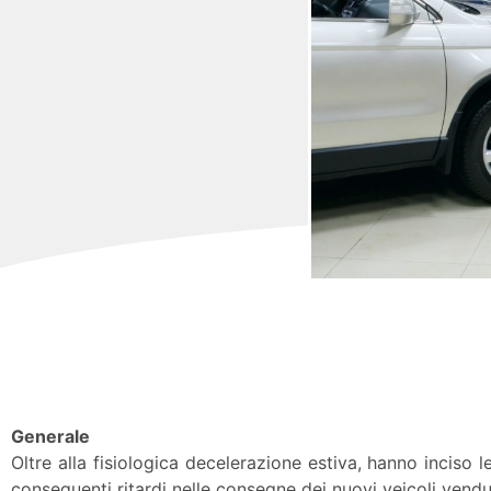
Generale
Oltre alla fisiologica decelerazione estiva, hanno inciso
conseguenti ritardi nelle consegne dei nuovi veicoli vendu