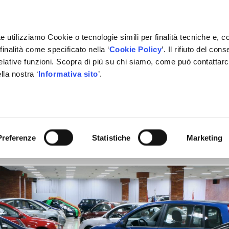
e utilizziamo Cookie o tecnologie simili per finalità tecniche e, c
inalità come specificato nella ‘
Cookie Policy
’. Il rifiuto del co
relative funzioni. Scopra di più su chi siamo, come può contattar
IVATE LABEL
FORNITORI
PARTNER
BACHECA
CON
lla nostra ‘
Informativa sito
’.
gosto 2021 e Decreto Infrastru
Preferenze
Statistiche
Marketing