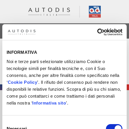
AREA RISERVATA
Gilberto Carolillo
INFORMATIVA
Noi e terze parti selezionate utilizziamo Cookie o
La filosofia di prodotto in Autodis Italia. La proposta
tecnologie simili per finalità tecniche e, con il Suo
della gamma, l’analisi di cosa inserire in stock, la
consenso, anche per altre finalità come specificato nella
gestione, il livello di servizio..i vantaggi per i clienti
‘
Cookie Policy
’. Il rifiuto del consenso può rendere non
disponibili le relative funzioni. Scopra di più su chi siamo,
come può contattarci e come trattiamo i dati personali
nella nostra ‘
Informativa sito
’.
AUTODIS ITALIA S.R.L.
SOCIETÀ SOGGETTA A DIREZIONE E COORDINAMENTO DI
AUTODISTRIBUTION S.A.S. CON SEDE IN ARCUEIL –
Selezione
FRANCIA
Necessari