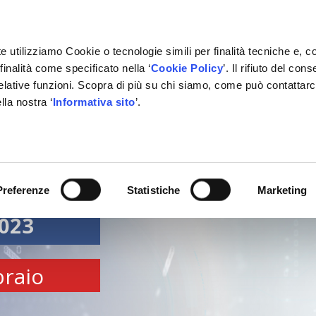
e utilizziamo Cookie o tecnologie simili per finalità tecniche e, c
inalità come specificato nella ‘
Cookie Policy
’. Il rifiuto del co
relative funzioni. Scopra di più su chi siamo, come può contattar
IVATE LABEL
FORNITORI
PARTNER
BACHECA
CON
lla nostra ‘
Informativa sito
’.
Preferenze
Statistiche
Marketing
023
braio