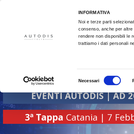
INFORMATIVA
Noi e terze parti selezionat
consenso, anche per altre f
rendere non disponibili le 
HOME
IL PROGETTO
DISTRIBUTORI
XMASTER
PR
trattiamo i dati personali ne
Selezione
Necessari
del
consenso
EVENTI AUTODIS | AD 2
3ª Tappa
Catania | 7 Feb