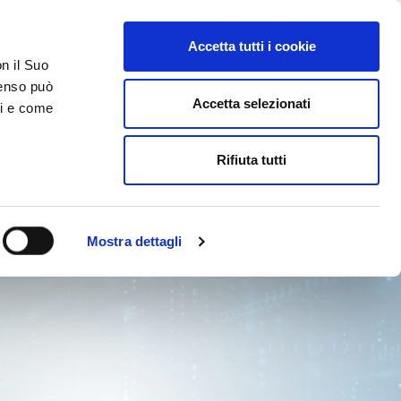
Accetta tutti i cookie
on il Suo
nsenso può
Accetta selezionati
ci e come
TATTI
AREA RISERVATA
Rifiuta tutti
Mostra dettagli