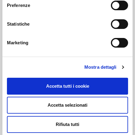
Preferenze
PEC:
AUTODISITALIA@LEGALMAIL.IT
Statistiche
Marketing
PRIVACY E COOKIE POLICY
Privacy Policy
Mostra dettagli
Cookie Policy
Accetta tutti i cookie
IL NOSTRO CODICE ETICO
WHISTLEBLOWING
Accetta selezionati
SEGUICI SUI NOSTRI CANALI SOCIAL
Rifiuta tutti