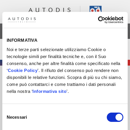
AREA RISERVATA
INFORMATIVA
Roberto Balbi
Noi e terze parti selezionate utilizziamo Cookie o
tecnologie simili per finalità tecniche e, con il Suo
consenso, anche per altre finalità come specificato nella
‘
Cookie Policy
’. Il rifiuto del consenso può rendere non
disponibili le relative funzioni. Scopra di più su chi siamo,
AUTODIS ITALIA S.R.L.
come può contattarci e come trattiamo i dati personali
SOCIETÀ SOGGETTA A DIREZIONE E COORDINAMENTO DI
nella nostra ‘
Informativa sito
’.
AUTODISTRIBUTION S.A.S. CON SEDE IN ARCUEIL –
FRANCIA
SEDE LEGALE
: VIA NEWTON 12 – 20016 PERO (MI)
Selezione
COD. FISCALE
,
NUMERO ISCRIZ. R.I. DI MILANO
, MONZA
Necessari
del
BRIANZA, LODI E
P.IVA
E 09828680968
consenso
REA
MI-2115844
CAP. SOC
. EURO 10.006.000 I.V.