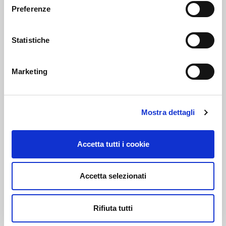
Preferenze
PEC:
AUTODISITALIA@LEGALMAIL.IT
Statistiche
Marketing
PRIVACY E COOKIE POLICY
Privacy Policy
Mostra dettagli
Cookie Policy
Accetta tutti i cookie
IL NOSTRO CODICE ETICO
WHISTLEBLOWING
Accetta selezionati
SEGUICI SUI NOSTRI CANALI SOCIAL
Rifiuta tutti