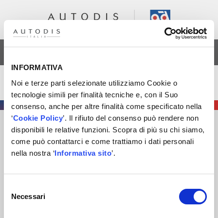
AREA RISERVATA
INFORMATIVA
Nicola Giacomini
Noi e terze parti selezionate utilizziamo Cookie o
tecnologie simili per finalità tecniche e, con il Suo
consenso, anche per altre finalità come specificato nella
‘
Cookie Policy
’. Il rifiuto del consenso può rendere non
disponibili le relative funzioni. Scopra di più su chi siamo,
AUTODIS ITALIA S.R.L.
come può contattarci e come trattiamo i dati personali
SOCIETÀ SOGGETTA A DIREZIONE E COORDINAMENTO DI
nella nostra ‘
Informativa sito
’.
AUTODISTRIBUTION S.A.S. CON SEDE IN ARCUEIL –
FRANCIA
SEDE LEGALE
: VIA NEWTON 12 – 20016 PERO (MI)
Selezione
COD. FISCALE
,
NUMERO ISCRIZ. R.I. DI MILANO
, MONZA
Necessari
del
BRIANZA, LODI E
P.IVA
E 09828680968
consenso
REA
MI-2115844
CAP. SOC
. EURO 10.006.000 I.V.