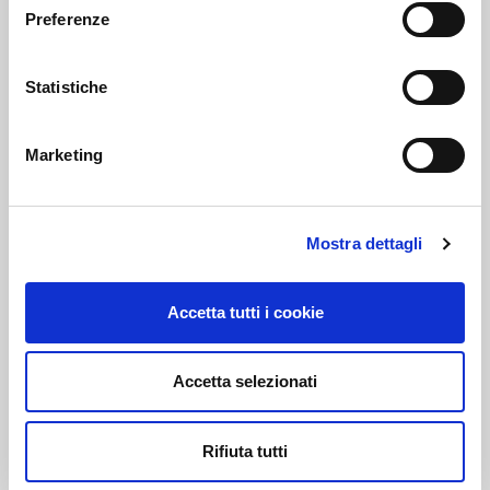
Preferenze
PEC:
AUTODISITALIA@LEGALMAIL.IT
Statistiche
Marketing
PRIVACY E COOKIE POLICY
Privacy Policy
Mostra dettagli
Cookie Policy
Accetta tutti i cookie
IL NOSTRO CODICE ETICO
WHISTLEBLOWING
Accetta selezionati
SEGUICI SUI NOSTRI CANALI SOCIAL
Rifiuta tutti