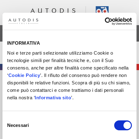
AREA RISERVATA
INFORMATIVA
Dante Gardenghi
Noi e terze parti selezionate utilizziamo Cookie o
tecnologie simili per finalità tecniche e, con il Suo
consenso, anche per altre finalità come specificato nella
‘
Cookie Policy
’. Il rifiuto del consenso può rendere non
disponibili le relative funzioni. Scopra di più su chi siamo,
AUTODIS ITALIA S.R.L.
come può contattarci e come trattiamo i dati personali
SOCIETÀ SOGGETTA A DIREZIONE E COORDINAMENTO DI
nella nostra ‘
Informativa sito
’.
AUTODISTRIBUTION S.A.S. CON SEDE IN ARCUEIL –
FRANCIA
SEDE LEGALE
: VIA NEWTON 12 – 20016 PERO (MI)
Selezione
COD. FISCALE
,
NUMERO ISCRIZ. R.I. DI MILANO
, MONZA
Necessari
del
BRIANZA, LODI E
P.IVA
E 09828680968
consenso
REA
MI-2115844
CAP. SOC
. EURO 10.006.000 I.V.