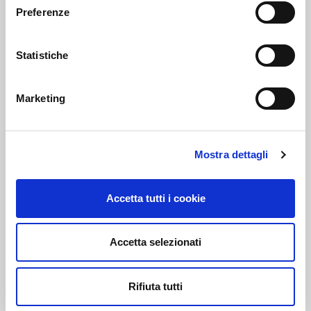
Preferenze
PEC:
AUTODISITALIA@LEGALMAIL.IT
Statistiche
Marketing
PRIVACY E COOKIE POLICY
Privacy Policy
Mostra dettagli
Cookie Policy
Accetta tutti i cookie
IL NOSTRO CODICE ETICO
WHISTLEBLOWING
Accetta selezionati
SEGUICI SUI NOSTRI CANALI SOCIAL
Rifiuta tutti