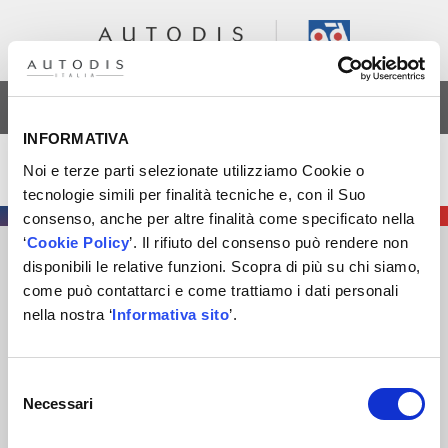
AREA RISERVATA
INFORMATIVA
Molle autotelaio
Noi e terze parti selezionate utilizziamo Cookie o
tecnologie simili per finalità tecniche e, con il Suo
consenso, anche per altre finalità come specificato nella
‘
Cookie Policy
’. Il rifiuto del consenso può rendere non
disponibili le relative funzioni. Scopra di più su chi siamo,
AUTODIS ITALIA S.R.L.
come può contattarci e come trattiamo i dati personali
SOCIETÀ SOGGETTA A DIREZIONE E COORDINAMENTO DI
nella nostra ‘
Informativa sito
’.
AUTODISTRIBUTION S.A.S. CON SEDE IN ARCUEIL –
FRANCIA
SEDE LEGALE
: VIA NEWTON 12 – 20016 PERO (MI)
Selezione
COD. FISCALE
,
NUMERO ISCRIZ. R.I. DI MILANO
, MONZA
Necessari
del
BRIANZA, LODI E
P.IVA
E 09828680968
consenso
REA
MI-2115844
CAP. SOC
. EURO 10.006.000 I.V.