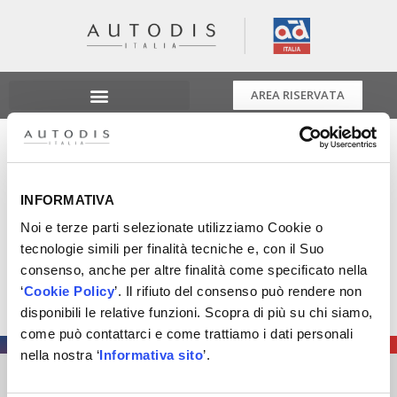
AREA RISERVATA
Xenergy sempre più
vicino alle Persone
INFORMATIVA
Noi e terze parti selezionate utilizziamo Cookie o
Xenergy sempre più vicino alle Persone e non solo alle
tecnologie simili per finalità tecniche e, con il Suo
Aziende!
consenso, anche per altre finalità come specificato nella
Moltissimi i Clienti che hanno scelto e gestiscono il
‘
Cookie Policy
’. Il rifiuto del consenso può rendere non
nostro private label!
disponibili le relative funzioni. Scopra di più su chi siamo,
come può contattarci e come trattiamo i dati personali
nella nostra ‘
Informativa sito
’.