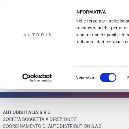
INFORMATIVA
Noi e terze parti selezionat
consenso, anche per altre f
rendere non disponibili le 
HOME
IL PROGETTO
DISTRIBUTORI
XMASTER
PR
trattiamo i dati personali ne
Vuoi approfondire 
prodotto?
Selezione
Necessari
del
Ti aspettiamo al padiglione 14 stand A10 Non
consenso
AUTODIS ITALIA S.R.L.
SOCIETÀ SOGGETTA A DIREZIONE E
COORDINAMENTO DI AUTODISTRIBUTION S.A.S.