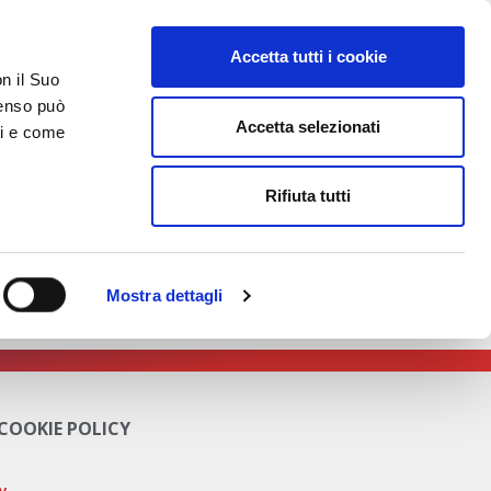
Accetta tutti i cookie
on il Suo
nsenso può
Accetta selezionati
ci e come
TATTI
AREA RISERVATA
 il responsabile di
Rifiuta tutti
Mostra dettagli
.com/biglietto #AutodisFiere #Futurmotive2023
 COOKIE POLICY
cy