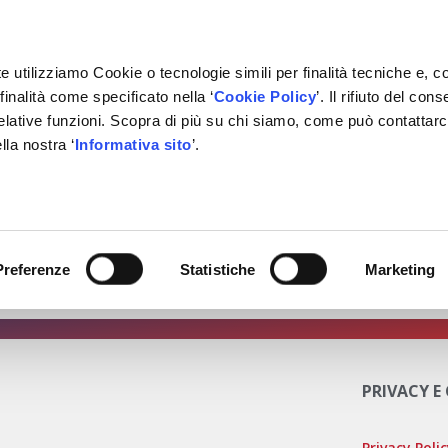
e utilizziamo Cookie o tecnologie simili per finalità tecniche e, c
inalità come specificato nella ‘
Cookie Policy
’. Il rifiuto del co
relative funzioni. Scopra di più su chi siamo, come può contattar
IVATE LABEL
FORNITORI
PARTNER
BACHECA
CON
lla nostra ‘
Informativa sito
’.
il valore di Xenergy con
Preferenze
Statistiche
Marketing
 ti sei ancora registrato? Vai qui: https://www.futurmotive
PRIVACY E
Privacy Poli