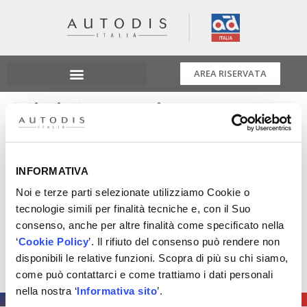
AREA RISERVATA
Vivi l’esperienza
Mechanic’s Race
INFORMATIVA
Nello stand esterno di Autodis Italia proponiamo di
Noi e terze parti selezionate utilizziamo Cookie o
vivere l’esperienza della “mechanic’s race” grazie a
tecnologie simili per finalità tecniche e, con il Suo
Gedbox montata su un auto di Grupeina potrai
consenso, anche per altre finalità come specificato nella
dimostrare il valore dell’autoriparatore.
‘
Cookie Policy
’. Il rifiuto del consenso può rendere non
Ti aspettiamo al padiglione 14 stand A16 e in area
disponibili le relative funzioni. Scopra di più su chi siamo,
esterna 44 stand A12
come può contattarci e come trattiamo i dati personali
nella nostra ‘
Informativa sito
’.