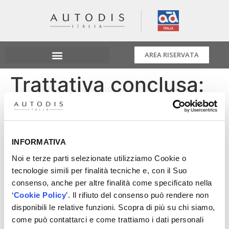
AREA RISERVATA
Trattativa conclusa:
D’Ieteren Group
acquisisce i Parts
INFORMATIVA
Holding Europe
Noi e terze parti selezionate utilizziamo Cookie o
tecnologie simili per finalità tecniche e, con il Suo
(PHE)
consenso, anche per altre finalità come specificato nella
‘
Cookie Policy
’. Il rifiuto del consenso può rendere non
disponibili le relative funzioni. Scopra di più su chi siamo,
Trattativa conclusa: il 4 Agosto 2022 D’Ieteren Group
come può contattarci e come trattiamo i dati personali
ha perfezionato l’acquisizione del 100% di Parts Holding