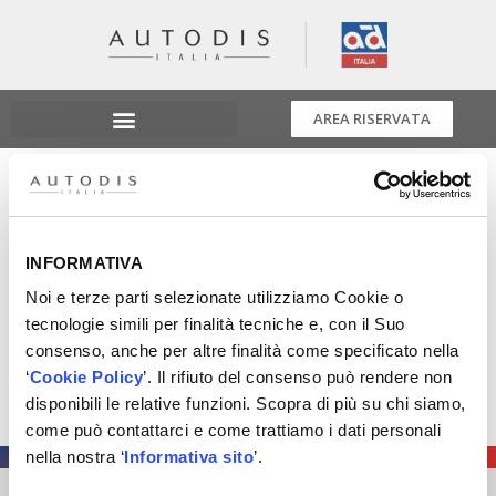
AREA RISERVATA
Tablet Pc Bosch Dcu
120
INFORMATIVA
Strumento pratico e robusto per l’utilizzo mobile in
Noi e terze parti selezionate utilizziamo Cookie o
officina, con display da 11,6” full HD e microprocessore
tecnologie simili per finalità tecniche e, con il Suo
veloce
consenso, anche per altre finalità come specificato nella
‘
Cookie Policy
’. Il rifiuto del consenso può rendere non
Sei interessato? Contatta i nostri tecnici Xmaster a
disponibili le relative funzioni. Scopra di più su chi siamo,
info@xmaster.it
come può contattarci e come trattiamo i dati personali
nella nostra ‘
Informativa sito
’.