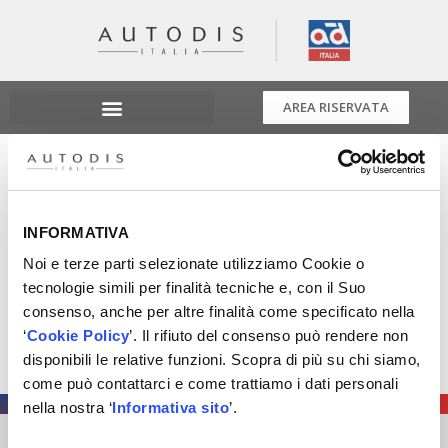
AREA RISERVATA
Sogefi supporta il
progetto Xmaster
INFORMATIVA
Noi e terze parti selezionate utilizziamo Cookie o
Sogefi supporta il progetto Xmaster.
tecnologie simili per finalità tecniche e, con il Suo
Il fornitore Sogefi è specializzato nella produzione di
consenso, anche per altre finalità come specificato nella
filtri CabinHepa+
‘
Cookie Policy
’. Il rifiuto del consenso può rendere non
disponibili le relative funzioni. Scopra di più su chi siamo,
Scopri di più!
come può contattarci e come trattiamo i dati personali
nella nostra ‘
Informativa sito
’.