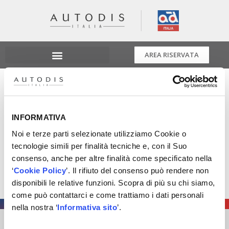
AREA RISERVATA
Scopri l’attrezzatura
del futuro
INFORMATIVA
Noi e terze parti selezionate utilizziamo Cookie o
Nelle Tappe dell’Energy Tour potrai confrontarti con i
tecnologie simili per finalità tecniche e, con il Suo
nostri tecnici Xmaster e ricevere informazioni
consenso, anche per altre finalità come specificato nella
sull’attrezzatura del futuro!
‘
Cookie Policy
’. Il rifiuto del consenso può rendere non
Nuove opportunità per la tua officina ti aspettano, Stay
disponibili le relative funzioni. Scopra di più su chi siamo,
Tuned!
come può contattarci e come trattiamo i dati personali
nella nostra ‘
Informativa sito
’.