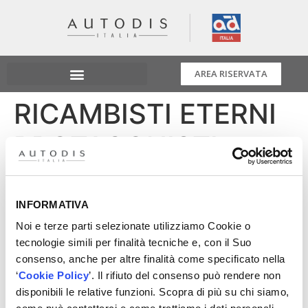
AREA RISERVATA
RICAMBISTI ETERNI
PROTAGONISTI
RICAMBISTI ETERNI PROTAGONISTI,
non un semplice pay-off ma il cuore pulsante su cui si
INFORMATIVA
basa la strategia commerciale di Autodis in Italia.
Noi e terze parti selezionate utilizziamo Cookie o
Il CEO Paolo Morfino al RICAMBISTI DAY:
tecnologie simili per finalità tecniche e, con il Suo
“Autodis Italia vuole rafforzare la posizione dei
consenso, anche per altre finalità come specificato nella
Ricambisti all’interno di un disegno strategico comune.
‘
Cookie Policy
’. Il rifiuto del consenso può rendere non
Per questo implementiamo per loro servizi, gamma,
disponibili le relative funzioni. Scopra di più su chi siamo,