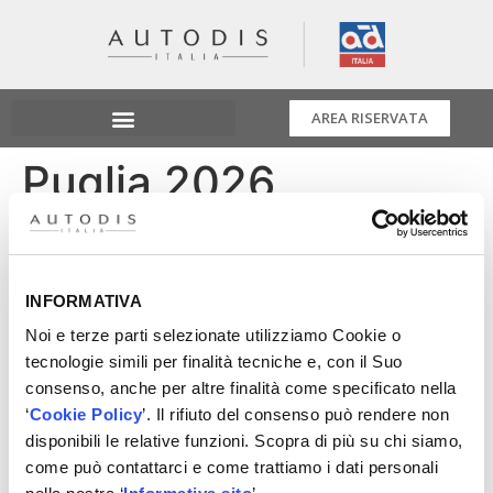
AREA RISERVATA
Puglia 2026
C’è un luogo dove il tempo rallenta e le connessioni
diventano autentiche. Un luogo dove la bellezza non è
solo da vedere, ma da vivere insieme.
INFORMATIVA
Tra luce dorata, sapori sinceri e paesaggi senza tempo,
Noi e terze parti selezionate utilizziamo Cookie o
costruiremo qualcosa che resta: relazioni, energia
tecnologie simili per finalità tecniche e, con il Suo
condivisa, ricordi capaci di trasformarsi in futuro.
consenso, anche per altre finalità come specificato nella
‘
Cookie Policy
’. Il rifiuto del consenso può rendere non
Non è mai solo un viaggio, è un’esperienza da
disponibili le relative funzioni. Scopra di più su chi siamo,
condividere
come può contattarci e come trattiamo i dati personali