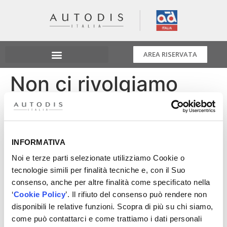
AREA RISERVATA
Non ci rivolgiamo
solo ad officine
super strutturate
INFORMATIVA
Noi e terze parti selezionate utilizziamo Cookie o
Non cerchiamo solo quelle aggiornate e preparate, noi
tecnologie simili per finalità tecniche e, con il Suo
apriamo le porte anche a tutte quelle Officine che
consenso, anche per altre finalità come specificato nella
hanno voglia di mettersi in gioco e di crescere!
‘
Cookie Policy
’. Il rifiuto del consenso può rendere non
Il futuro insieme è molto più semplice!
disponibili le relative funzioni. Scopra di più su chi siamo,
come può contattarci e come trattiamo i dati personali
Ti aspettiamo al padiglione 14 stand A16 e in area