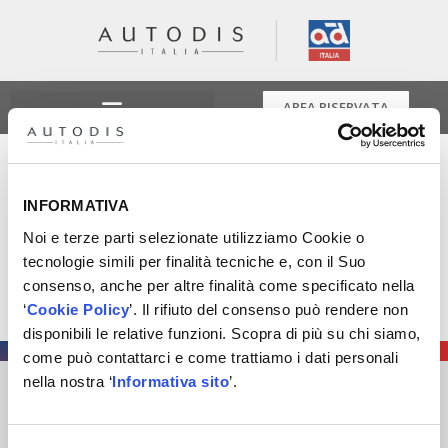
AREA RISERVATA
Intervista a Gilberto
Carolillo
INFORMATIVA
Noi e terze parti selezionate utilizziamo Cookie o
tecnologie simili per finalità tecniche e, con il Suo
Il mondo Autodis Italia raccontato dai suoi manager:
consenso, anche per altre finalità come specificato nella
Gilberto Carolillo Commercial Director di Cida ci parla
‘
Cookie Policy
’. Il rifiuto del consenso può rendere non
della filosofia di prodotto in Autodis Italia
disponibili le relative funzioni. Scopra di più su chi siamo,
come può contattarci e come trattiamo i dati personali
nella nostra ‘
Informativa sito
’.
AUTODIS ITALIA S.R.L.
SOCIETÀ SOGGETTA A DIREZIONE E COORDINAMENTO DI