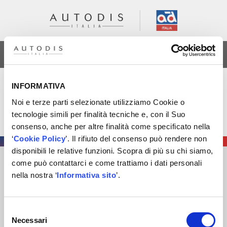
AREA RISERVATA
Futurmotive al Via!
INFORMATIVA
Noi e terze parti selezionate utilizziamo Cookie o
Ti aspettiamo con Xmaster e Xenergy al padiglione 14
tecnologie simili per finalità tecniche e, con il Suo
stand A10 #AutodisFiere #Futurmotive2023
consenso, anche per altre finalità come specificato nella
‘
Cookie Policy
’. Il rifiuto del consenso può rendere non
disponibili le relative funzioni. Scopra di più su chi siamo,
come può contattarci e come trattiamo i dati personali
AUTODIS ITALIA S.R.L.
nella nostra ‘
Informativa sito
’.
SOCIETÀ SOGGETTA A DIREZIONE E COORDINAMENTO DI
AUTODISTRIBUTION S.A.S. CON SEDE IN ARCUEIL –
FRANCIA
Selezione
Necessari
SEDE LEGALE
: VIA NEWTON 12 – 20016 PERO (MI)
del