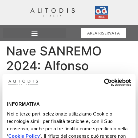
AREA RISERVATA
Nave SANREMO
2024: Alfonso
Caracciolo di NRF
Durante l’evento Nave SANREMO 2024 abbiamo
incontrato i Fornitori Top Partner presenti a bordo.
INFORMATIVA
Oggi Alfonso Caracciolo di NRF ci racconta dei prodotti
Noi e terze parti selezionate utilizziamo Cookie o
di raffreddamento per il mercato dei ricambi
tecnologie simili per finalità tecniche e, con il Suo
automobilistici, passando dalla storica linea dei
consenso, anche per altre finalità come specificato nella
manicotti turbo, progettati per una connessione
‘
Cookie Policy
’. Il rifiuto del consenso può rendere non