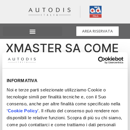
AREA RISERVATA
XMASTER SA COME
SI FA – Gestione
Team Ricambista
INFORMATIVA
Noi e terze parti selezionate utilizziamo Cookie o
Organizzare, formare e motivare le proprie risorse
tecnologie simili per finalità tecniche e, con il Suo
consente di avere un team ad alto potenziale. Vuoi
consenso, anche per altre finalità come specificato nella
saperne di più? Iscriviti al nuovo corso manageriale in
‘
Cookie Policy
’. Il rifiuto del consenso può rendere non
collaborazione con Quattroruote Professional. Scopri le
disponibili le relative funzioni. Scopra di più su chi siamo,
date e aule disponibili, contatta il Distributore di zona o
come può contattarci e come trattiamo i dati personali
scrivi a info@xmaster.it www.xmaster.it #autodis