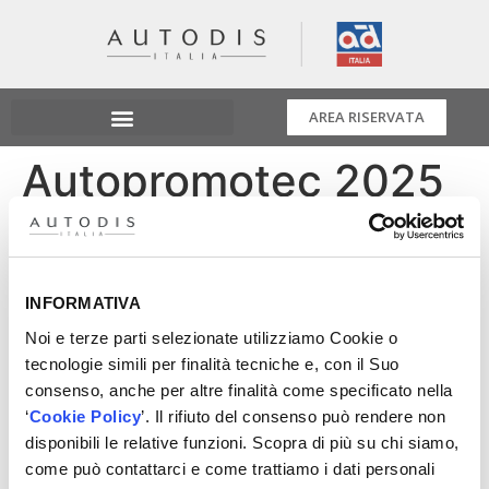
AREA RISERVATA
Autopromotec 2025
Direzione Autopromotec 2025: ci vediamo a
Bologna!
Noi ci saremo, con il nostro marchio privato Xenergy,
INFORMATIVA
3.0 tech, 3.0 chem
Noi e terze parti selezionate utilizziamo Cookie o
Vieni a scoprire le nostre 30 linee di prodotto:
tecnologie simili per finalità tecniche e, con il Suo
innovazione, performance e qualità al servizio del tuo
consenso, anche per altre finalità come specificato nella
lavoro!
‘
Cookie Policy
’. Il rifiuto del consenso può rendere non
Segna le date e richiedi subito il tuo biglietto:
disponibili le relative funzioni. Scopra di più su chi siamo,
www.autopromotec.com/biglietto
come può contattarci e come trattiamo i dati personali
Padiglione 14 – Stand A12