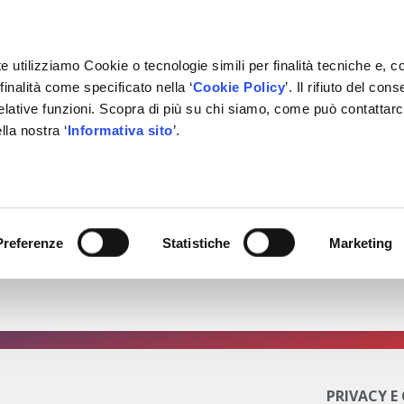
e utilizziamo Cookie o tecnologie simili per finalità tecniche e, c
inalità come specificato nella ‘
Cookie Policy
’. Il rifiuto del co
relative funzioni. Scopra di più su chi siamo, come può contattar
IVATE LABEL
FORNITORI
PARTNER
BACHECA
CON
lla nostra ‘
Informativa sito
’.
25
 a Bologna!
 in stand per festeggiare con noi la linea n° 30 della gam
Preferenze
Statistiche
Marketing
tto:
PRIVACY E