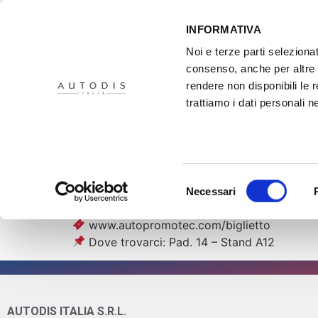
INFORMATIVA
Noi e terze parti selezionat
consenso, anche per altre f
rendere non disponibili le 
HOME
IL PROGETTO
DISTRIBUTORI
XMASTER
PR
trattiamo i dati personali ne
Autopromotec 20
Direzione Autopromotec 2025: ci vediamo
Selezione
Giovedì 22 Maggio dalle h 18 ti aspettiamo
Necessari
del
Segna le date e richiedi subito il tuo biglie
consenso
www.autopromotec.com/biglietto
Dove trovarci: Pad. 14 – Stand A12
AUTODIS ITALIA S.R.L.