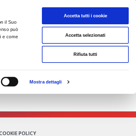
Accetta tutti i cookie
on il Suo
nsenso può
Accetta selezionati
ci e come
TATTI
AREA RISERVATA
Rifiuta tutti
ma Xenergy!
Mostra dettagli
 COOKIE POLICY