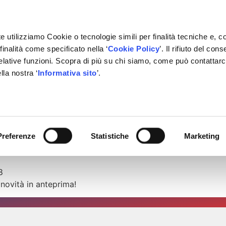
e utilizziamo Cookie o tecnologie simili per finalità tecniche e, c
inalità come specificato nella ‘
Cookie Policy
’. Il rifiuto del co
relative funzioni. Scopra di più su chi siamo, come può contattar
IVATE LABEL
FORNITORI
PARTNER
BACHECA
CON
lla nostra ‘
Informativa sito
’.
25
 a Bologna!
chio privato Isotech: affidabilità, innovazione e qualità pr
Preferenze
Statistiche
Marketing
tto:
8
novità in anteprima!