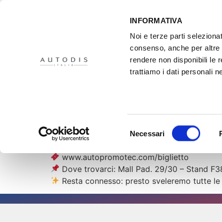
INFORMATIVA
Noi e terze parti selezionat
consenso, anche per altre f
rendere non disponibili le 
HOME
IL PROGETTO
DISTRIBUTORI
XMASTER
PR
trattiamo i dati personali ne
Autopromotec 20
Direzione Autopromotec 2025: ci vediamo
Selezione
Scopri tutta la gamma di attrezzatura a mar
Necessari
del
Segna le date e richiedi subito il tuo biglie
consenso
www.autopromotec.com/biglietto
Dove trovarci: Mall Pad. 29/30 – Stand F3
Resta connesso: presto sveleremo tutte le 