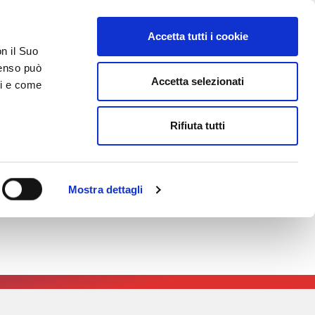
Accetta tutti i cookie
on il Suo
nsenso può
Accetta selezionati
ci e come
TATTI
AREA RISERVATA
Rifiuta tutti
emium al tuo servizio!
Mostra dettagli