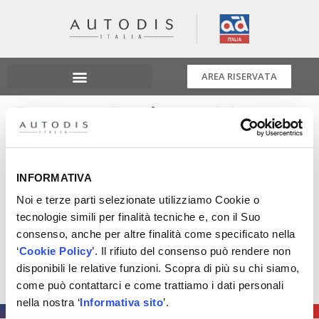
AREA RISERVATA
Promo InsiemeXte
PROMO InsiemeXTe
Abbiamo pensato a un’iniziativa dedicata a chi
INFORMATIVA
sceglie il frenante con il marchio Brembo: approfitta
Noi e terze parti selezionate utilizziamo Cookie o
subito dei vantaggi esclusivi!
tecnologie simili per finalità tecniche e, con il Suo
Contatta il tuo commerciale di riferimento per tutti i
consenso, anche per altre finalità come specificato nella
dettagli.
‘
Cookie Policy
’. Il rifiuto del consenso può rendere non
Promo valida fino a esaurimento scorte.
disponibili le relative funzioni. Scopra di più su chi siamo,
#autodis #insiemeXte #promo #brembo
come può contattarci e come trattiamo i dati personali
nella nostra ‘
Informativa sito
’.