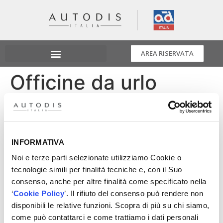
AREA RISERVATA
Officine da urlo
In attesa della nuova stagione di
Officine da Urlo, da
questa sera tornano in onda le puntate della scorsa
edizione!
INFORMATIVA
Appuntamento alle ore 20:30 su:
Canale 809 di SKY
Noi e terze parti selezionate utilizziamo Cookie o
Canale 244 del Digitale Terrestre (Smart TV)
tecnologie simili per finalità tecniche e, con il Suo
In live streaming su www.go-tv.org
consenso, anche per altre finalità come specificato nella
Non mancare!
‘
Cookie Policy
’. Il rifiuto del consenso può rendere non
Autodistribuzione Italia
disponibili le relative funzioni. Scopra di più su chi siamo,
come può contattarci e come trattiamo i dati personali