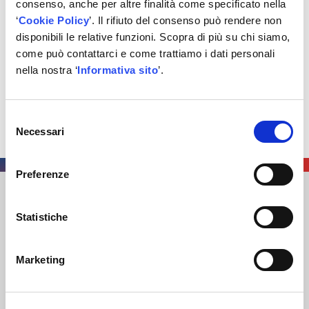
consenso, anche per altre finalità come specificato nella
attori della filiera dell’aftermarket.
‘
Cookie Policy
’. Il rifiuto del consenso può rendere non
disponibili le relative funzioni. Scopra di più su chi siamo,
La scelta di Venezia non è casuale: città simbolo di
come può contattarci e come trattiamo i dati personali
connessione e profondità, perfetta per rappresentare la
nella nostra ‘
Informativa sito
’.
visione di Autodis Italia, orientata alla costruzione di
relazioni solide e alla condivisione di una strategia di
sviluppo che va oltre il perimetro commerciale,
Selezione
abbracciando marketing, logistica e innovazione
Necessari
del
congiunta.
consenso
Preferenze
AUTODIS ITALIA S.R.L.
Statistiche
SOCIETÀ SOGGETTA A DIREZIONE E COORDINAMENTO DI
AUTODISTRIBUTION S.A.S. CON SEDE IN ARCUEIL –
FRANCIA
Marketing
SEDE LEGALE
: VIA NEWTON 12 – 20016 PERO (MI)
COD. FISCALE
,
NUMERO ISCRIZ. R.I. DI MILANO
, MONZA
BRIANZA, LODI E
P.IVA
E 09828680968