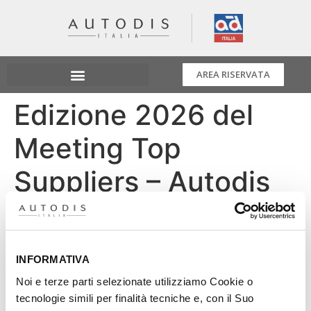
AREA RISERVATA
Edizione 2026 del
Meeting Top
Suppliers – Autodis
Italia
Nella splendida cornice dell’Hotel Excelsior al Lido di
INFORMATIVA
Venezia, Autodis Italia ha celebrato l’edizione 2026 del
Noi e terze parti selezionate utilizziamo Cookie o
Meeting Top Suppliers, un appuntamento ormai
tecnologie simili per finalità tecniche e, con il Suo
consolidato che dal 2018 riunisce ogni anno i principali