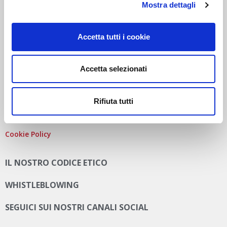
Mostra dettagli
REA
MI-2115844
CAP. SOC
. EURO 10.006.000 I.V.
PEC:
AUTODISITALIA@LEGALMAIL.IT
Accetta tutti i cookie
Accetta selezionati
PRIVACY E COOKIE POLICY
Rifiuta tutti
Privacy Policy
Cookie Policy
IL NOSTRO CODICE ETICO
WHISTLEBLOWING
SEGUICI SUI NOSTRI CANALI SOCIAL