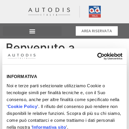
AREA RISERVATA
Benvenuto a
Meat&Doria
Diamo il benvenuto a Meat&Doria che entra a far parte
INFORMATIVA
dei Fornitori Partner della Centrale Acquisti di Autodis
Noi e terze parti selezionate utilizziamo Cookie o
Italia | AD, per distribuire sul mercato: sensori,
tecnologie simili per finalità tecniche e, con il Suo
componenti motore, ricambi per impianti iniezione e
consenso, anche per altre finalità come specificato nella
tante altre linee di prodotto. L’azienda, fondata nel 1945
‘
Cookie Policy
’. Il rifiuto del consenso può rendere non
oggi è un punto di riferimento nel mercato
disponibili le relative funzioni. Scopra di più su chi siamo,
internazionale, offre un catalogo di oltre 40.000
come può contattarci e come trattiamo i dati personali
componenti. #AutodisPartner
nella nostra ‘
Informativa sito
’.