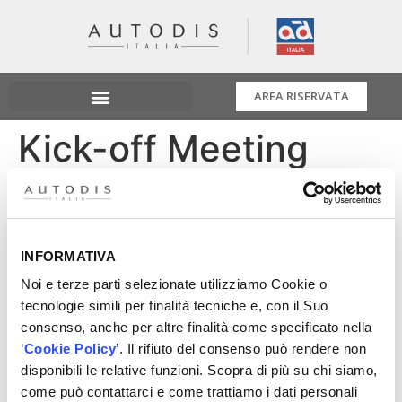
AREA RISERVATA
Kick-off Meeting
2025
Un nuovo anno è iniziato e c’è una sola certezza: lo
INFORMATIVA
vivremo al massimo delle nostre forze.
Con dedizione, innovazione e impegno, ci prepariamo a
Noi e terze parti selezionate utilizziamo Cookie o
rendere il 2025 un anno memorabile.
tecnologie simili per finalità tecniche e, con il Suo
A tutti i nostri collaboratori e ai fornitori sponsor: grazie
consenso, anche per altre finalità come specificato nella
per essere parte del nostro viaggio. Insieme faremo la
‘
Cookie Policy
’. Il rifiuto del consenso può rendere non
differenza.
disponibili le relative funzioni. Scopra di più su chi siamo,
come può contattarci e come trattiamo i dati personali