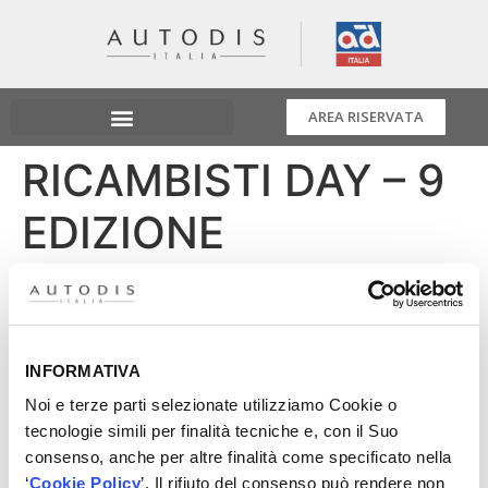
AREA RISERVATA
RICAMBISTI DAY – 9
EDIZIONE
Autodis è Silver Sponsor del Ricambisti Day 2024!
𝟐𝟎 𝐦𝐚𝐫𝐳𝐨
𝐂𝐞𝐧𝐭𝐫𝐨 𝐂𝐨𝐧𝐠𝐫𝐞𝐬𝐬𝐢 𝐕𝐞𝐫𝐨𝐧𝐚𝐅𝐢𝐞𝐫𝐞
Torna l’appuntamento imperdibile per i professionisti
INFORMATIVA
dell’aftermarket indipendente: il Ricambisti Day, giunto
Noi e terze parti selezionate utilizziamo Cookie o
alla sua nona edizione e organizzato da Notiziario
tecnologie simili per finalità tecniche e, con il Suo
Motoristico.
consenso, anche per altre finalità come specificato nella
‘
Cookie Policy
’. Il rifiuto del consenso può rendere non