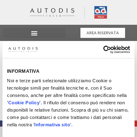
AREA RISERVATA
Autopromotec 2025
𝐀𝐮𝐭𝐨𝐩𝐫𝐨𝐦𝐨𝐭𝐞𝐜 𝟐𝟎𝟐𝟓: 𝐠𝐥𝐢 𝐞𝐯𝐞𝐧𝐭𝐢 𝐝𝐢 𝐀𝐔𝐓𝐎𝐃𝐈𝐒 𝐝𝐚 𝐧𝐨𝐧
INFORMATIVA
𝐩𝐞𝐫𝐝𝐞𝐫𝐞!
Noi e terze parti selezionate utilizziamo Cookie o
Dal 21 al 24 maggio ti aspettiamo a Bologna per
tecnologie simili per finalità tecniche e, con il Suo
vivere insieme quattro giorni di novità, networking e
consenso, anche per altre finalità come specificato nella
passione per l’aftermarket.
‘
Cookie Policy
’. Il rifiuto del consenso può rendere non
disponibili le relative funzioni. Scopra di più su chi siamo,
Ecco gli appuntamenti da segnare in agenda.
come può contattarci e come trattiamo i dati personali
nella nostra ‘
Informativa sito
’.