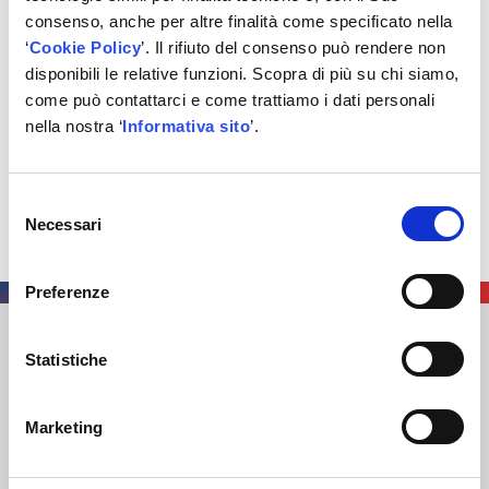
Per maggiori informazioni sull’annuncio e per
consenso, anche per altre finalità come specificato nella
candidarsi
https://lnkd.in/g6DvHBgn
‘
Cookie Policy
’. Il rifiuto del consenso può rendere non
disponibili le relative funzioni. Scopra di più su chi siamo,
#autodisitalia
come può contattarci e come trattiamo i dati personali
#job
nella nostra ‘
Informativa sito
’.
#lavoro
Selezione
#ricercalavoro
Necessari
del
#cercolavoro
consenso
Preferenze
AUTODIS ITALIA S.R.L.
Statistiche
SOCIETÀ SOGGETTA A DIREZIONE E COORDINAMENTO DI
AUTODISTRIBUTION S.A.S. CON SEDE IN ARCUEIL –
Marketing
FRANCIA
SEDE LEGALE
: VIA NEWTON 12 – 20016 PERO (MI)