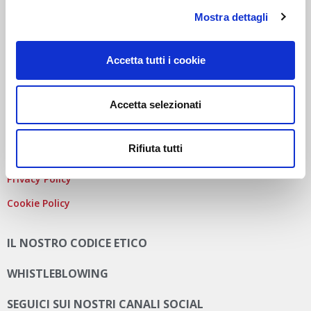
COD. FISCALE
,
NUMERO ISCRIZ. R.I. DI MILANO
, MONZA
Mostra dettagli
BRIANZA, LODI E
P.IVA
E 09828680968
REA
MI-2115844
CAP. SOC
. EURO 10.006.000 I.V.
PEC:
AUTODISITALIA@LEGALMAIL.IT
Accetta tutti i cookie
Accetta selezionati
PRIVACY E COOKIE POLICY
Rifiuta tutti
Privacy Policy
Cookie Policy
IL NOSTRO CODICE ETICO
WHISTLEBLOWING
SEGUICI SUI NOSTRI CANALI SOCIAL