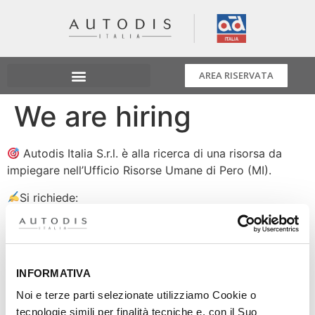
AREA RISERVATA
We are hiring
Autodis Italia S.r.l. è alla ricerca di una risorsa da
impiegare nell’Ufficio Risorse Umane di Pero (MI).
Si richiede:
Almeno 4 anni di esperienza in ambito
amministrazione personale
Diploma o laurea in discipline umanistiche,
economiche o giuridiche.
INFORMATIVA
Conoscenza del CCNL Commercio e l’utilizzo dei
Noi e terze parti selezionate utilizziamo Cookie o
software Zucchetti HR (preferenziale)
tecnologie simili per finalità tecniche e, con il Suo