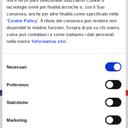
Noi e terze parti selezionate utilizziamo Cookie o
tecnologie simili per finalità tecniche e, con il Suo
𝐍𝐨𝐯𝐢𝐭𝐚̀ 𝟐𝟎𝟐𝟔: assistenza avanzata, gestionali officina, call
consenso, anche per altre finalità come specificato nella
center, codici guasto, dati mancanti e nuove
‘
Cookie Policy
’. Il rifiuto del consenso può rendere non
convenzioni.
disponibili le relative funzioni. Scopra di più su chi siamo,
𝐏𝐫𝐨𝐠𝐞𝐭𝐭𝐢 𝐝𝐢 𝐜𝐨𝐦𝐮𝐧𝐢𝐜𝐚𝐳𝐢𝐨𝐧𝐞 per aumentare la visibilità agli
come può contattarci e come trattiamo i dati personali
occhi degli automobilisti.
nella nostra ‘
Informativa sito
’.
Grazie alla partecipazione della direzione, dei manager
di Autodis Italia e dei TOP SUPPLIERS partner
Selezione
dell’iniziativa, abbiamo creato un vero ecosistema di
Necessari
del
competenze e opportunità.
consenso
𝐈𝐥 𝐟𝐮𝐭𝐮𝐫𝐨 𝐞̀ 𝐠𝐢𝐚̀ 𝐢𝐧 𝐫𝐞𝐭𝐞. 𝐒𝐞𝐢 𝐩𝐫𝐨𝐧𝐭𝐨 𝐚 𝐟𝐚𝐫𝐧𝐞 𝐩𝐚𝐫𝐭𝐞?
Preferenze
Statistiche
AUTODIS ITALIA S.R.L.
SOCIETÀ SOGGETTA A DIREZIONE E COORDINAMENTO DI
Marketing
AUTODISTRIBUTION S.A.S. CON SEDE IN ARCUEIL –