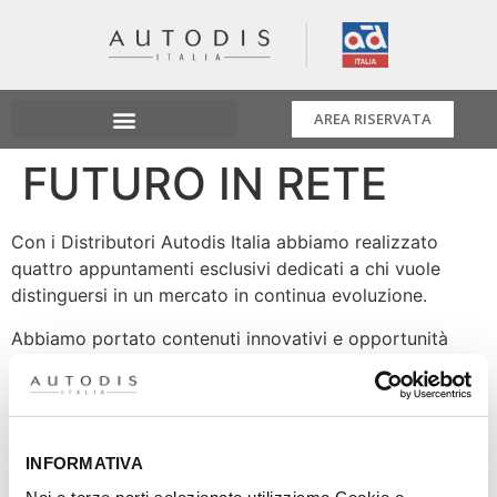
AREA RISERVATA
FUTURO IN RETE
Con i Distributori Autodis Italia abbiamo realizzato
quattro appuntamenti esclusivi dedicati a chi vuole
distinguersi in un mercato in continua evoluzione.
Abbiamo portato contenuti innovativi e opportunità
concrete per il futuro delle officine e dei professionisti
del settore.
𝐂𝐨𝐧𝐧𝐞𝐬𝐬𝐢𝐨𝐧𝐞 𝐝𝐢𝐫𝐞𝐭𝐭𝐚 con il team europeo e italiano
dell’assistenza tecnica, sempre aggiornato sulle banche
INFORMATIVA
dati ufficiali delle case auto.