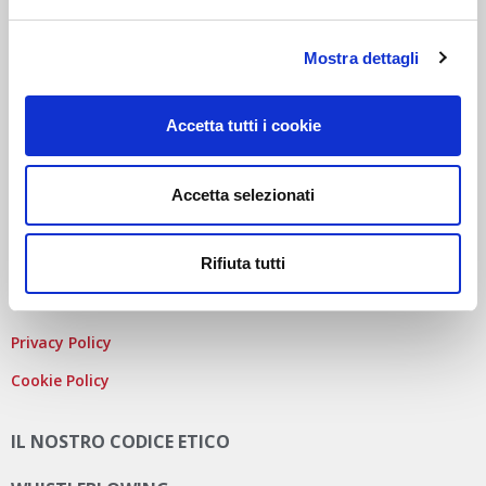
FRANCIA
SEDE LEGALE
: VIA NEWTON 12 – 20016 PERO (MI)
Mostra dettagli
COD. FISCALE
,
NUMERO ISCRIZ. R.I. DI MILANO
, MONZA
BRIANZA, LODI E
P.IVA
E 09828680968
REA
MI-2115844
CAP. SOC
. EURO 10.006.000 I.V.
Accetta tutti i cookie
PEC:
AUTODISITALIA@LEGALMAIL.IT
Accetta selezionati
Rifiuta tutti
PRIVACY E COOKIE POLICY
Privacy Policy
Cookie Policy
IL NOSTRO CODICE ETICO