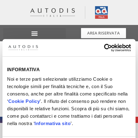
AREA RISERVATA
Date di Gennaio del
corso XPEU
INFORMATIVA
Noi e terze parti selezionate utilizziamo Cookie o
Obiettivo della formazione Xmaster è sviluppare una
tecnologie simili per finalità tecniche e, con il Suo
metodologia di diagnosi facendo esercizi pratici su
consenso, anche per altre finalità come specificato nella
guasti che vengono attivati attraverso il jetbox.
‘
Cookie Policy
’. Il rifiuto del consenso può rendere non
Scopri tutte le date di Gennaio del corso XPEU
disponibili le relative funzioni. Scopra di più su chi siamo,
come può contattarci e come trattiamo i dati personali
nella nostra ‘
Informativa sito
’.