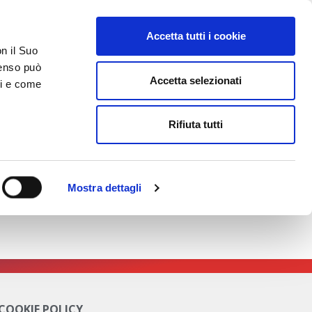
Accetta tutti i cookie
on il Suo
nsenso può
Accetta selezionati
ci e come
TATTI
AREA RISERVATA
Rifiuta tutti
Mostra dettagli
etture/sistemi di elettrificazione Mild Hybrid
 COOKIE POLICY