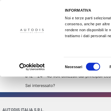
INFORMATIVA
Noi e terze parti selezionat
consenso, anche per altre f
rendere non disponibili le 
HOME
IL PROGETTO
DISTRIBUTORI
XMASTER
PR
trattiamo i dati personali ne
Corso MHYB
Oggi vi presentiamo il corso MHYB: Tecnologi
Selezione
Necessari
del
L’obiettivo del corso è la conoscenza la manut
consenso
a 12 – 24 – 48 volt utilizzati dai principali cos
Sei interessato?
AUTODIS ITALIA S.R.L.