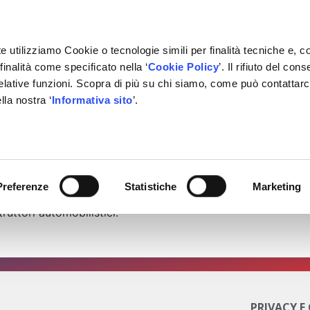
e utilizziamo Cookie o tecnologie simili per finalità tecniche e, c
inalità come specificato nella ‘
Cookie Policy
’. Il rifiuto del co
relative funzioni. Scopra di più su chi siamo, come può contattar
IVATE LABEL
FORNITORI
PARTNER
BACHECA
CON
lla nostra ‘
Informativa sito
’.
a Mild Hybrid 12 – 24 – 48 Volt
Preferenze
Statistiche
Marketing
enzione e l’approfondimento diagnostico delle attuali archit
truttori automobilistici.
PRIVACY E