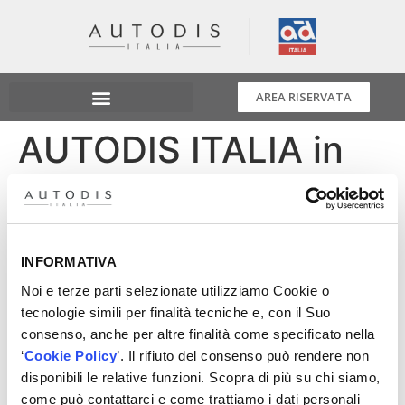
AREA RISERVATA
AUTODIS ITALIA in
Autopromotec
presenterà un nuovo
INFORMATIVA
modo di Xmaster
Noi e terze parti selezionate utilizziamo Cookie o
tecnologie simili per finalità tecniche e, con il Suo
Barbara Pedrotti è al telefono con Leonardo Repetto.
consenso, anche per altre finalità come specificato nella
Stanno parlando di AUTODIS ITALIA che in
‘
Cookie Policy
’. Il rifiuto del consenso può rendere non
Autopromotec presenterà un nuovo modo di Xmaster
disponibili le relative funzioni. Scopra di più su chi siamo,
per fare formazione intervenendo direttamente su
come può contattarci e come trattiamo i dati personali