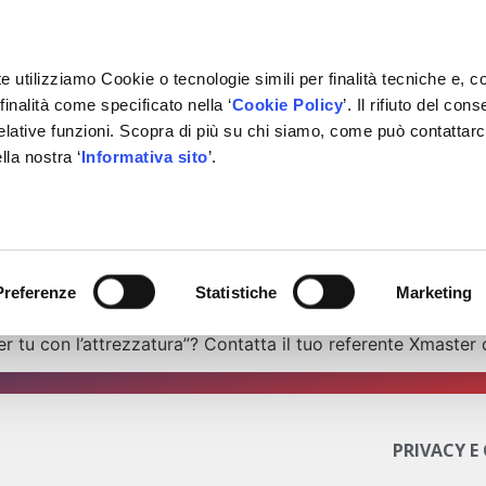
e utilizziamo Cookie o tecnologie simili per finalità tecniche e, c
inalità come specificato nella ‘
Cookie Policy
’. Il rifiuto del co
relative funzioni. Scopra di più su chi siamo, come può contattar
IVATE LABEL
FORNITORI
PARTNER
BACHECA
CON
lla nostra ‘
Informativa sito
’.
l
o il 1° evento locale “ A tu per tu con l’attrezzatura”.
trare Il Fornitore Autel per confrontarsi su sistemi Adas, s
Preferenze
Statistiche
Marketing
lettriche ed il nuovo servizio di diagnosi e assistenza da re
r tu con l’attrezzatura”? Contatta il tuo referente Xmaster 
PRIVACY E