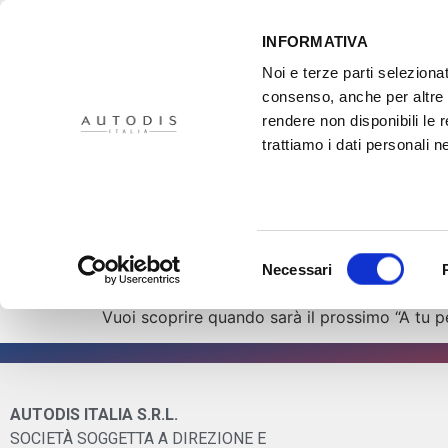
INFORMATIVA
Noi e terze parti selezionat
consenso, anche per altre f
rendere non disponibili le 
HOME
IL PROGETTO
DISTRIBUTORI
XMASTER
PR
trattiamo i dati personali ne
Attrezzatura Aute
Il 2 Marzo si è tenuto nella sede Xmaster di Per
Selezione
Le Officine hanno avuto l’opportunità di incon
Necessari
del
automatici, soluzioni per la ricarica di Auto e
consenso
Vuoi scoprire quando sarà il prossimo “A tu pe
AUTODIS ITALIA S.R.L.
SOCIETÀ SOGGETTA A DIREZIONE E