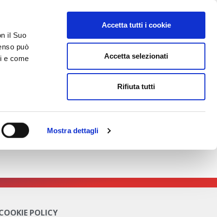
Accetta tutti i cookie
on il Suo
nsenso può
Accetta selezionati
ci e come
TATTI
AREA RISERVATA
Rifiuta tutti
Mostra dettagli
 COOKIE POLICY