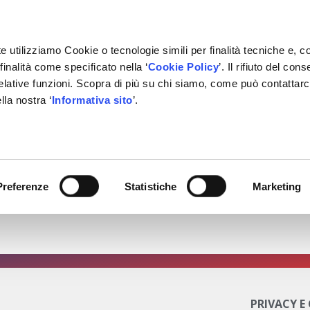
e utilizziamo Cookie o tecnologie simili per finalità tecniche e, c
inalità come specificato nella ‘
Cookie Policy
’. Il rifiuto del co
relative funzioni. Scopra di più su chi siamo, come può contattar
IVATE LABEL
FORNITORI
PARTNER
BACHECA
CON
lla nostra ‘
Informativa sito
’.
 dell’Energy Tour!
visto e provato due mobilità: elettrico ed endotermico
Preferenze
Statistiche
Marketing
utomotive? Lo scopriremo insieme!
PRIVACY E