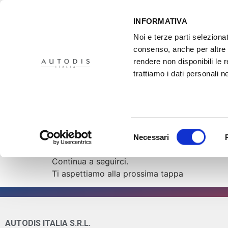
INFORMATIVA
Noi e terze parti selezionat
consenso, anche per altre f
rendere non disponibili le 
HOME
IL PROGETTO
DISTRIBUTORI
XMASTER
PR
trattiamo i dati personali ne
Al via la 2° tappa
Al via la 2° tappa dell’Energy Tour!
Selezione
Insieme agli autoriparatori siciliani abbiamo 
Necessari
del
Ma nel futuro come evolverà il mondo dell a
consenso
Continua a seguirci.
Ti aspettiamo alla prossima tappa
AUTODIS ITALIA S.R.L.