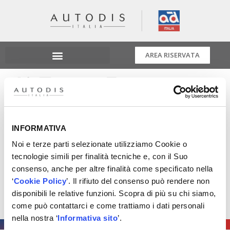
AREA RISERVATA
4° Tappa Evento
GGroup Matera 11
Febbraio
INFORMATIVA
Noi e terze parti selezionate utilizziamo Cookie o
tecnologie simili per finalità tecniche e, con il Suo
Fermiamoci per riflettere insieme su come guidare il
consenso, anche per altre finalità come specificato nella
cambiamento per arrivare pronti all’era post 2035 più
‘
Cookie Policy
’. Il rifiuto del consenso può rendere non
consapevoli e strutturati.
disponibili le relative funzioni. Scopra di più su chi siamo,
La quarta tappa è l’11 Febbraio a Matera!
come può contattarci e come trattiamo i dati personali
nella nostra ‘
Informativa sito
’.