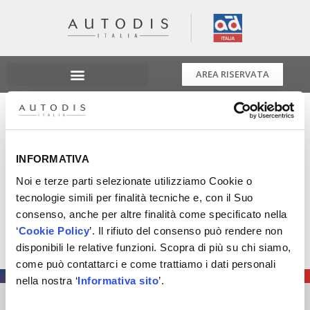
AREA RISERVATA
10 Giugno Vadena 3ª
Tappa Energy Tour
INFORMATIVA
Noi e terze parti selezionate utilizziamo Cookie o
Sabato 10 Giugno a Vadena 3ª Tappa Energy Tour
tecnologie simili per finalità tecniche e, con il Suo
Terza tappa dell’Energy Tour che vedrà coinvolte le
consenso, anche per altre finalità come specificato nella
Officine in una giornata ricca di attività e di riflessione
‘
Cookie Policy
’. Il rifiuto del consenso può rendere non
per essere pronti per il grande cambiamento previsto
disponibili le relative funzioni. Scopra di più su chi siamo,
per il 2035!
come può contattarci e come trattiamo i dati personali
nella nostra ‘
Informativa sito
’.