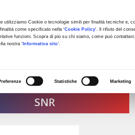
e utilizziamo Cookie o tecnologie simili per finalità tecniche e, c
inalità come specificato nella ‘
Cookie Policy
’. Il rifiuto del co
relative funzioni. Scopra di più su chi siamo, come può contattar
IVATE LABEL
FORNITORI
PARTNER
BACHECA
CON
lla nostra ‘
Informativa sito
’.
Preferenze
Statistiche
Marketing
SNR