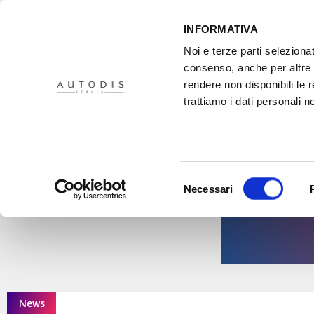
INFORMATIVA
Noi e terze parti selezionat
consenso, anche per altre f
rendere non disponibili le 
HOME
IL PROGETTO
DISTRIBUTORI
XMASTER
PR
trattiamo i dati personali ne
Selezione
Necessari
del
consenso
News