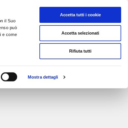
Accetta tutti i cookie
on il Suo
nsenso può
Accetta selezionati
ci e come
TATTI
AREA RISERVATA
Rifiuta tutti
Mostra dettagli