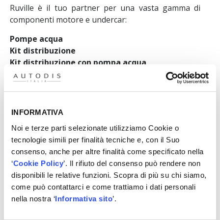
Ruville è il tuo partner per una vasta gamma di
componenti motore e undercar:
Pompe acqua
Kit distribuzione
Kit distribuzione con pompa acqua
Kit catena
Kit ausiliari
Tendicinghia e ruote libere alternatore
Pulegge albero motore
INFORMATIVA
Kit cuscinetti ruota
Noi e terze parti selezionate utilizziamo Cookie o
tecnologie simili per finalità tecniche e, con il Suo
consenso, anche per altre finalità come specificato nella
‘
Cookie Policy
’. Il rifiuto del consenso può rendere non
disponibili le relative funzioni. Scopra di più su chi siamo,
come può contattarci e come trattiamo i dati personali
Qualità e affidabilità
nella nostra ‘
Informativa sito
’.
Ruville garantisce soluzioni orientate alla qualità,
con componenti che rispettano rigorosi standard di