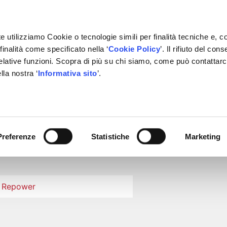
e utilizziamo Cookie o tecnologie simili per finalità tecniche e, c
inalità come specificato nella ‘
Cookie Policy
’. Il rifiuto del co
relative funzioni. Scopra di più su chi siamo, come può contattar
IVATE LABEL
FORNITORI
PARTNER
BACHECA
CON
lla nostra ‘
Informativa sito
’.
METELLI GROUP
Preferenze
Statistiche
Marketing
X Repower
Inforicambi.it - Qualità pr