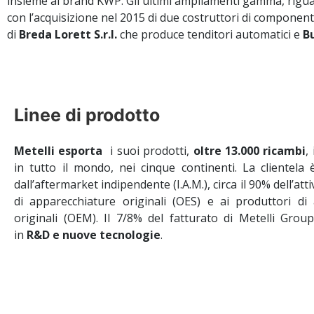
insieme al brand KWP. Gli ultimi ampliamenti gamma, rig
con l’acquisizione nel 2015 di due costruttori di component
di
Breda Lorett S.r.l.
che produce tenditori automatici e
B
Linee di prodotto
Metelli esporta
i suoi prodotti,
oltre 13.000 ricambi
,
in tutto il mondo, nei cinque continenti. La clientela 
dall’aftermarket indipendente (I.A.M.), circa il 90% dell’attiv
di apparecchiature originali (OES) e ai produttori di
originali (OEM). Il 7/8% del fatturato di Metelli Group
in
R&D e nuove tecnologie
.