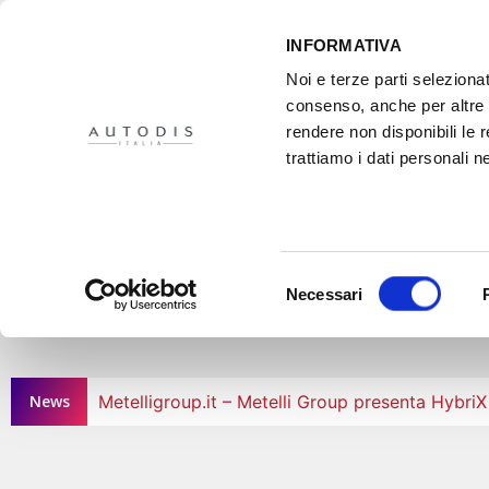
INFORMATIVA
Noi e terze parti selezionat
consenso, anche per altre f
rendere non disponibili le 
HOME
IL PROGETTO
DISTRIBUTORI
XMASTER
PR
trattiamo i dati personali ne
Selezione
Necessari
del
consenso
News
Metelligroup.it – Metelli Group presenta Hybri