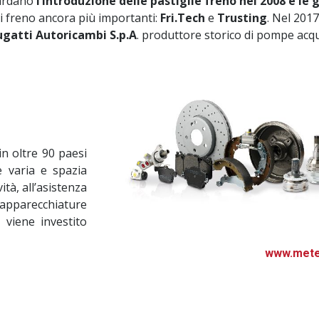
uardano
l’introduzione delle pastiglie freno nel 2008 e le
i freno ancora più importanti:
Fri.Tech
e
Trusting
. Nel 201
ugatti Autoricambi S.p.A
. produttore storico di pompe acq
 in oltre 90 paesi
è varia e spazia
ità, all’asistenza
 apparecchiature
 viene investito
www.metel