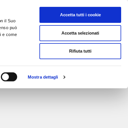
Accetta tutti i cookie
on il Suo
nsenso può
Accetta selezionati
ci e come
TATTI
AREA RISERVATA
Rifiuta tutti
Mostra dettagli
oduttiva: Metelli fa scuola