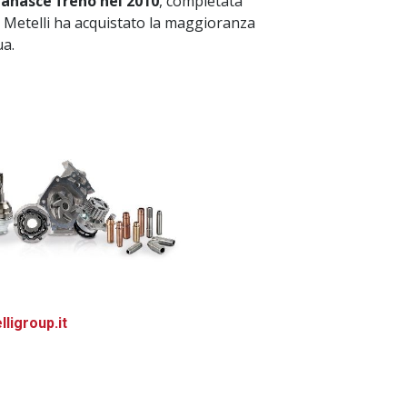
 ganasce freno nel 2010
, completata
7 Metelli ha acquistato la maggioranza
ua.
ligroup.it