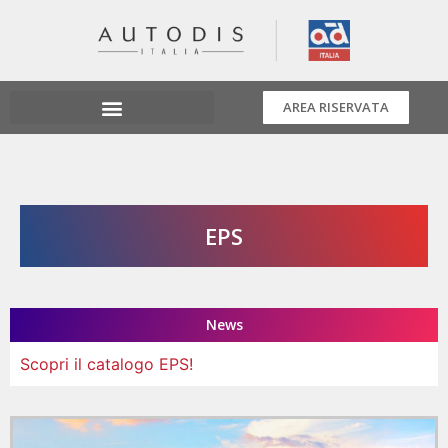
AREA RISERVATA
EPS
News
Scopri il catalogo EPS!