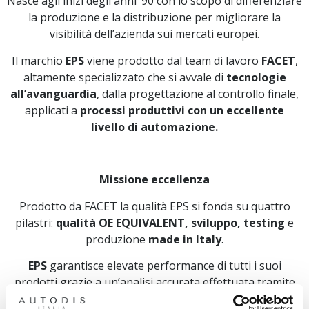
Nasce agli inizi degli anni ’90 con lo scopo di differenziare
la produzione e la distribuzione per migliorare la
visibilità dell’azienda sui mercati europei.
Il marchio
EPS
viene prodotto dal team di lavoro
FACET
,
altamente specializzato che si avvale di
tecnologie
all’avanguardia
, dalla progettazione al controllo finale,
applicati a
processi produttivi con un eccellente
livello di automazione.
Missione eccellenza
Prodotto da FACET la qualità EPS si fonda su quattro
pilastri:
qualità OE EQUIVALENT, sviluppo, testing
e
produzione
made in Italy
.
EPS
garantisce elevate performance di tutti i suoi
prodotti grazie a un’analisi accurata effettuata tramite
reverse engineering dei componenti originali
, che,