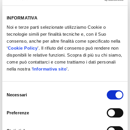
supportata da processi di sviluppo basati su Advanced
Product Quality Planning Tools e CSR, le permette di
cogliere appieno
la funzionalità dei prodotti.
INFORMATIVA
Noi e terze parti selezionate utilizziamo Cookie o
tecnologie simili per finalità tecniche e, con il Suo
Qualità certificata
consenso, anche per altre finalità come specificato nella
‘
Cookie Policy
’. Il rifiuto del consenso può rendere non
I prodotti EPS sono conformi alle certificazioni
ISO
disponibili le relative funzioni. Scopra di più su chi siamo,
9001/2015 e IATF 16949:2016
a dimostrazione della
come può contattarci e come trattiamo i dati personali
massima attenzione alla qualità, all’impatto ambientale e
nella nostra ‘
Informativa sito
’.
alla sicurezza dei luoghi di lavoro.
Selezione
Gamma prodotti
Necessari
del
consenso
Il marchio offre una gamma tra le più complete sul
mercato, con oltre 4.500 articoli suddivisi in cinque
Preferenze
gruppi:
sistemi d’accensione, interruttori, termostati
e componenti per la gestione termica, sensori e