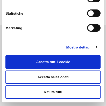
Statistiche
Marketing
Contatti
Mostra dettagli
Accetta tutti i cookie
Top Car Srl
info@topcarpd.it
Società soggetta a Direzione e
Accetta selezionati
Coordinamento di Autodis
Italia Holding S.r.l. | P.Iva:
02322920287 Viale
Rifiuta tutti
Navigazione Interna 68/1, Z.I.
35129 – Padova (Italy)