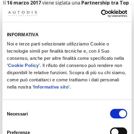
Il
16 marzo 2017
viene siglata una
Partnership tra Top
Car, Ricauto, Ovam Group e Autodis Group
(leader
europeo nella distribuzione di ricambi auto e truck).
In questo modo
Top Car, con i nuovi Partner,
costituisce Autodis Italia Holding ed entra a far
INFORMATIVA
parte del gruppo Parts Holding Europe
.
Noi e terze parti selezionate utilizziamo Cookie o
I numeri:
tecnologie simili per finalità tecniche e, con il Suo
consenso, anche per altre finalità come specificato nella
11 persone addette alla vendita
‘
Cookie Policy
’. Il rifiuto del consenso può rendere non
7 persone addette all’assistenza tecnica
disponibili le relative funzioni. Scopra di più su chi siamo,
3 persone addette all’amministrazione
come può contattarci e come trattiamo i dati personali
1 responsabile commerciale
nella nostra ‘
Informativa sito
’.
47 persone addette al magazzino
500 clienti
Oltre 16.000 mq di superficie di stoccaggio (Gruppo
Selezione
RTS)
Necessari
del
Oltre 132.000 articoli gestiti a magazzino (Gruppo
consenso
RTS)
Preferenze