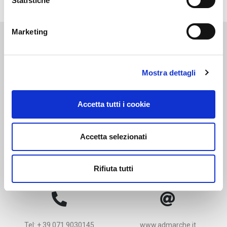
Statistiche
Marketing
Contatti
Mostra dettagli
Accetta tutti i cookie
AD Marche S.r.l.
Società
info@admarche.it
soggetta a Direzione e
Coordinamento della AUTODIS
Accetta selezionati
ITALIA HOLDING S.r.l. | P.IVA
04941800288 Viale
Navigazione Interna, 68/2 –
Rifiuta tutti
35129 Padova
Tel: + 39 071 9030145
www.admarche.it