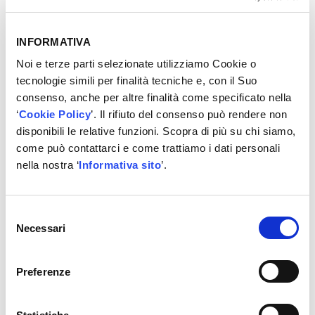
Marche S.r.l. tramite la propria controllata Top Car S.r.l.
INFORMATIVA
Il
1° Novembre 2023
AD Marche viene acquisita da Ovam
S.p.A..
Noi e terze parti selezionate utilizziamo Cookie o
tecnologie simili per finalità tecniche e, con il Suo
Nell’Autunno 2024 AD Marche passa sotto il controllo di
consenso, anche per altre finalità come specificato nella
Cida.
‘
Cookie Policy
’. Il rifiuto del consenso può rendere non
disponibili le relative funzioni. Scopra di più su chi siamo,
come può contattarci e come trattiamo i dati personali
I numeri:
nella nostra ‘
Informativa sito
’.
1.100.000 ricambi venduti in anno
38.000 articoli gestiti a magazzino
Selezione
15 persone impiegate
Necessari
del
102 marchi trattati
consenso
100% di fatturato via e-commerce
Preferenze